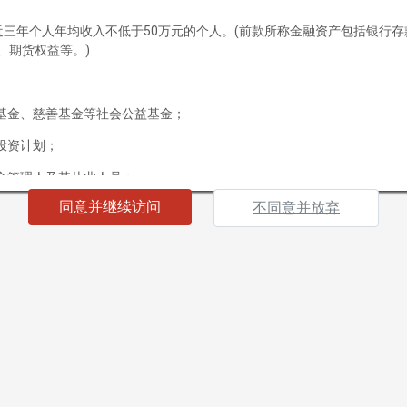
投资风控
最近三年个人年均收入不低于50万元的个人。(前款所称金融资产包括银行
产品中心
、期货权益等。)
客户服务
产品预约
基金、慈善基金等社会公益基金；
申赎流程
投资计划；
投资者教育
金管理人及其从业人员；
备案查询
同意并继续访问
不同意并放弃
招贤纳士
载资料，即表明您声明及保证您或您所代表的机构为“合格投资者”，并
社会招聘
果您不符合“合格投资者”标准或不同意下列条款及相关约束，请勿继续访
应届招聘
海南）有限公司（以下简称“本公司”）所有并发布的网站及其所载信息及
联系我们
买入任何证券、基金或其他投资工具的邀请或要约。本网站所提供的资料
策。
及资料，毋须事前通知，本公司并不承诺实时更新本网站信息及资料。
版权、专利权、知识产权及其他产权均为本公司所有。本公司概不向浏览