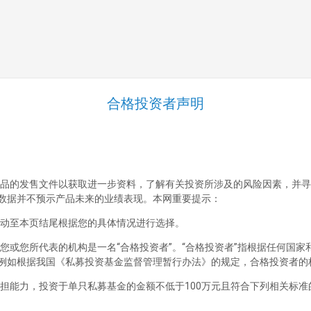
跳至正文
合格投资者声明
清溪泉私募基金管理（海南）有限
公司
首页
品的发售文件以获取进一步资料，了解有关投资所涉及的风险因素，并寻
公司概况
数据并不预示产品未来的业绩表现。本网重要提示：
动至本页结尾根据您的具体情况进行选择。
公司简介
企业文化
您或您所代表的机构是一名“合格投资者”。“合格投资者”指根据任何国
例如根据我国《私募投资基金监督管理暂行办法》的规定，合格投资者的
投资理念
投资研究
担能力，投资于单只私募基金的金额不低于100万元且符合下列相关标准
投资决策