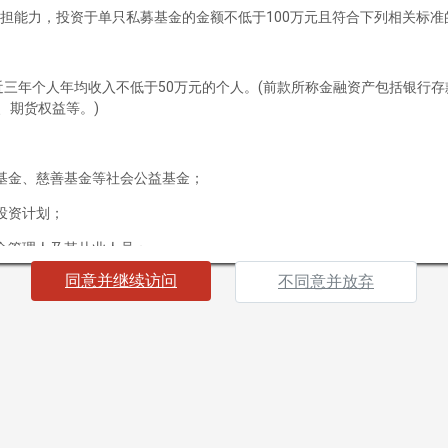
担能力，投资于单只私募基金的金额不低于100万元且符合下列相关标准
清溪泉私募基金管理（海南）有限
公司
最近三年个人年均收入不低于50万元的个人。(前款所称金融资产包括银行
、期货权益等。)
导航菜单
导航菜单
基金、慈善基金等社会公益基金；
首页
投资计划；
公司概况
金管理人及其从业人员；
同意并继续访问
不同意并放弃
公司简介
企业文化
载资料，即表明您声明及保证您或您所代表的机构为“合格投资者”，并
果您不符合“合格投资者”标准或不同意下列条款及相关约束，请勿继续访
投资理念
投资研究
海南）有限公司（以下简称“本公司”）所有并发布的网站及其所载信息及
投资决策
买入任何证券、基金或其他投资工具的邀请或要约。本网站所提供的资料
策。
投资风控