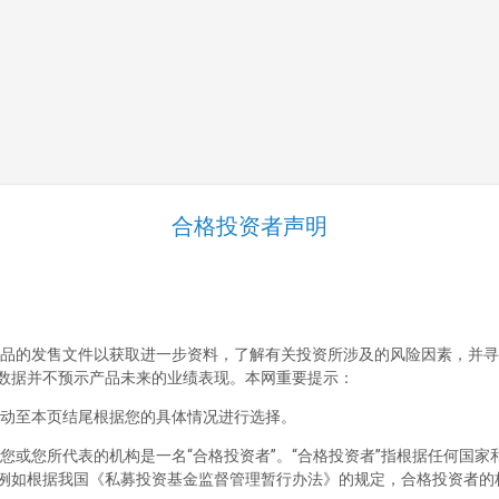
投资风控
产品中心
客户服务
产品预约
申赎流程
投资者教育
合格投资者声明
备案查询
招贤纳士
社会招聘
应届招聘
品的发售文件以获取进一步资料，了解有关投资所涉及的风险因素，并寻
联系我们
数据并不预示产品未来的业绩表现。本网重要提示：
动至本页结尾根据您的具体情况进行选择。
您或您所代表的机构是一名“合格投资者”。“合格投资者”指根据任何国
例如根据我国《私募投资基金监督管理暂行办法》的规定，合格投资者的