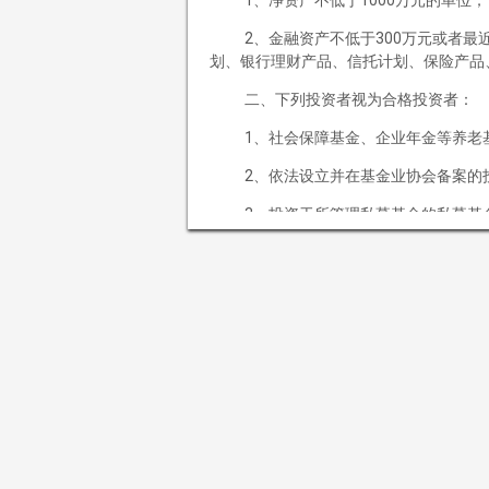
客户服务
2、金融资产不低于300万元或者
划、银行理财产品、信托计划、保险产品
产品预约
申赎流程
二、下列投资者视为合格投资者：
投资者教育
1、社会保障基金、企业年金等养老
备案查询
2、依法设立并在基金业协会备案的
招贤纳士
3、投资于所管理私募基金的私募基
社会招聘
4、中国证监会规定的其他投资者。
应届招聘
联系我们
如果您继续访问或使用本网站及其所
规，同意并接受以下条款及相关约束。如
“本网站”指由
清溪泉私募基金管理（
并不构成广告或分销、销售要约，或招揽
赖本网站所提供的信息及资料作出投资决
本公司可更改或修订本网站所载信息
清溪泉私募基金管理（海南）有限公司
与本网站所载信息及资料有关的所有