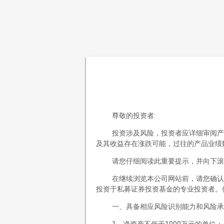
跳至正文
清溪泉私募基金管理（海南）有限公司
首页
尊敬的投资者:
公司概况
投资涉及风险，投资者应详细审阅产
公司简介
及其收益存在涨跌可能，过往的产品业绩
企业文化
请您仔细阅读此重要提示，并向下滚
投资理念
在继续浏览本公司网站前，请您确认
投资研究
投资于私募证券投资基金的专业投资者。
投资决策
投资风控
一、具备相应风险识别能力和风险承
产品中心
1、净资产不低于1000万元的单位；