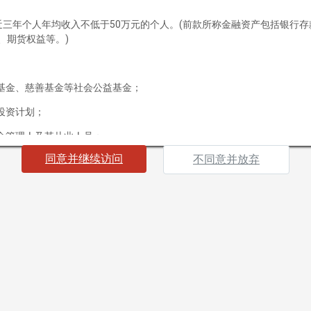
最近三年个人年均收入不低于50万元的个人。(前款所称金融资产包括银行
、期货权益等。)
基金、慈善基金等社会公益基金；
投资计划；
金管理人及其从业人员；
同意并继续访问
不同意并放弃
载资料，即表明您声明及保证您或您所代表的机构为“合格投资者”，并
果您不符合“合格投资者”标准或不同意下列条款及相关约束，请勿继续访
海南）有限公司（以下简称“本公司”）所有并发布的网站及其所载信息及
买入任何证券、基金或其他投资工具的邀请或要约。本网站所提供的资料
策。
及资料，毋须事前通知，本公司并不承诺实时更新本网站信息及资料。
版权、专利权、知识产权及其他产权均为本公司所有。本公司概不向浏览