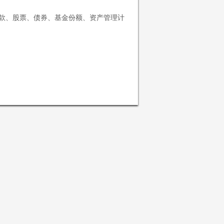
存款、股票、债券、基金份额、资产管理计
将遵守对您适用的司法区域的有关法律及法
问或使用本网站及其所载信息及资料。
资料。本网站所载信息及资料仅供参考，
并非投资建议或咨询意见，投资者不应依
该资料人士发出、转让或以任何方式转移