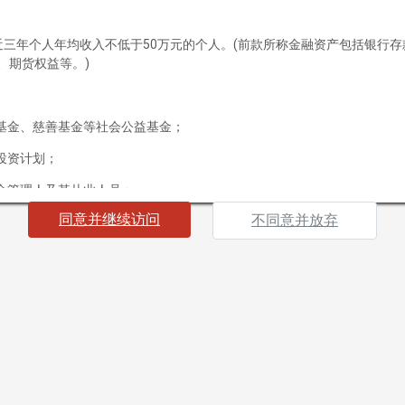
投资风控
产品中心
最近三年个人年均收入不低于50万元的个人。(前款所称金融资产包括银行
客户服务
、期货权益等。)
产品预约
基金、慈善基金等社会公益基金；
申赎流程
投资计划；
投资者教育
备案查询
金管理人及其从业人员；
招贤纳士
同意并继续访问
不同意并放弃
载资料，即表明您声明及保证您或您所代表的机构为“合格投资者”，并
社会招聘
果您不符合“合格投资者”标准或不同意下列条款及相关约束，请勿继续访
应届招聘
海南）有限公司（以下简称“本公司”）所有并发布的网站及其所载信息及
联系我们
买入任何证券、基金或其他投资工具的邀请或要约。本网站所提供的资料
策。
及资料，毋须事前通知，本公司并不承诺实时更新本网站信息及资料。
版权、专利权、知识产权及其他产权均为本公司所有。本公司概不向浏览