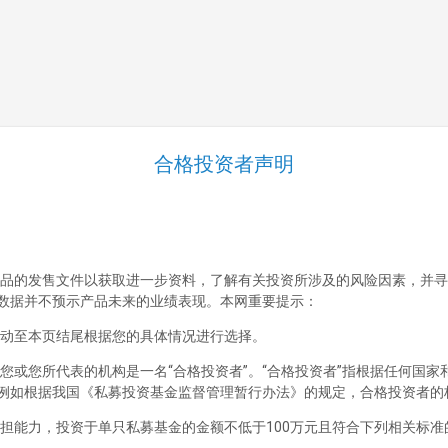
跳至正文
合格投资者声明
清溪泉私募基金管理（海南）有限
公司
首页
公司概况
品的发售文件以获取进一步资料，了解有关投资所涉及的风险因素，并寻
数据并不预示产品未来的业绩表现。本网重要提示：
公司简介
动至本页结尾根据您的具体情况进行选择。
企业文化
您或您所代表的机构是一名“合格投资者”。“合格投资者”指根据任何国
投资理念
例如根据我国《私募投资基金监督管理暂行办法》的规定，合格投资者的
投资研究
担能力，投资于单只私募基金的金额不低于100万元且符合下列相关标准
投资决策