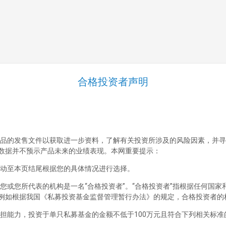
跳至正文
合格投资者声明
清溪泉私募基金管理（海南）有限
公司
首页
公司概况
品的发售文件以获取进一步资料，了解有关投资所涉及的风险因素，并寻
数据并不预示产品未来的业绩表现。本网重要提示：
公司简介
动至本页结尾根据您的具体情况进行选择。
企业文化
您或您所代表的机构是一名“合格投资者”。“合格投资者”指根据任何国
投资理念
例如根据我国《私募投资基金监督管理暂行办法》的规定，合格投资者的
投资研究
担能力，投资于单只私募基金的金额不低于100万元且符合下列相关标准
投资决策