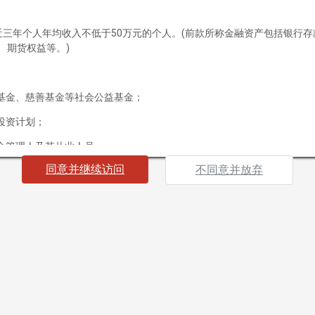
投资风控
产品中心
最近三年个人年均收入不低于50万元的个人。(前款所称金融资产包括银行
、期货权益等。)
客户服务
产品预约
基金、慈善基金等社会公益基金；
申赎流程
投资计划；
投资者教育
备案查询
金管理人及其从业人员；
招贤纳士
同意并继续访问
不同意并放弃
载资料，即表明您声明及保证您或您所代表的机构为“合格投资者”，并
社会招聘
果您不符合“合格投资者”标准或不同意下列条款及相关约束，请勿继续访
应届招聘
海南）有限公司（以下简称“本公司”）所有并发布的网站及其所载信息及
联系我们
买入任何证券、基金或其他投资工具的邀请或要约。本网站所提供的资料
策。
及资料，毋须事前通知，本公司并不承诺实时更新本网站信息及资料。
版权、专利权、知识产权及其他产权均为本公司所有。本公司概不向浏览