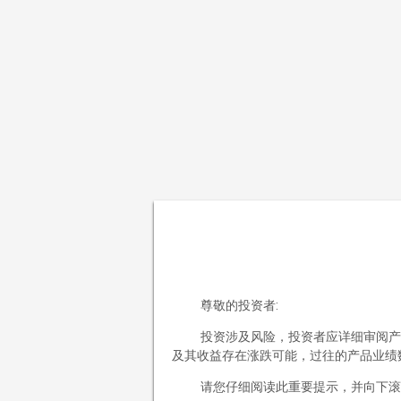
跳至正文
清溪泉私募基金管理（海南）有限公司
首页
公司概况
公司简介
企业文化
投资理念
尊敬的投资者:
投资研究
投资涉及风险，投资者应详细审阅产
投资决策
及其收益存在涨跌可能，过往的产品业绩
投资风控
请您仔细阅读此重要提示，并向下滚
产品中心