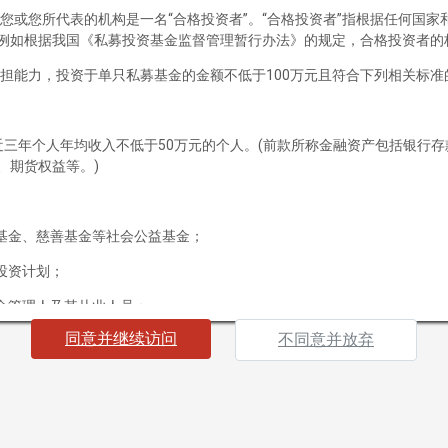
您或您所代表的机构是一名“合格投资者”。“合格投资者”指根据任何国
例如根据我国《私募投资基金监督管理暂行办法》的规定，合格投资者的
担能力，投资于单只私募基金的金额不低于100万元且符合下列相关标准
最近三年个人年均收入不低于50万元的个人。(前款所称金融资产包括银行
、期货权益等。)
基金、慈善基金等社会公益基金；
投资计划；
金管理人及其从业人员；
同意并继续访问
不同意并放弃
载资料，即表明您声明及保证您或您所代表的机构为“合格投资者”，并
果您不符合“合格投资者”标准或不同意下列条款及相关约束，请勿继续访
海南）有限公司（以下简称“本公司”）所有并发布的网站及其所载信息及