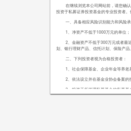
客户服务
在继续浏览本公司网站前，请您确认
投资于私募证券投资基金的专业投资者。
产品预约
一、具备相应风险识别能力和风险承
申赎流程
1、净资产不低于1000万元的单位；
投资者教育
备案查询
2、金融资产不低于300万元或者
招贤纳士
划、银行理财产品、信托计划、保险产品
二、下列投资者视为合格投资者：
社会招聘
应届招聘
1、社会保障基金、企业年金等养老
联系我们
2、依法设立并在基金业协会备案的
3、投资于所管理私募基金的私募基
4、中国证监会规定的其他投资者。
如果您继续访问或使用本网站及其所
规，同意并接受以下条款及相关约束。如
清溪泉私募基金管理（海南）有限公司
“本网站”指由
清溪泉私募基金管理（