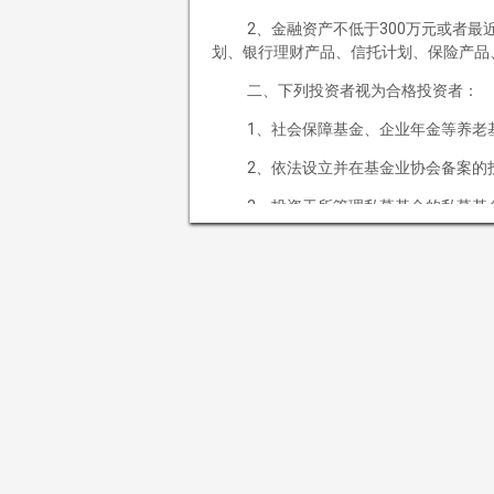
客户服务
2、金融资产不低于300万元或者
划、银行理财产品、信托计划、保险产品
产品预约
二、下列投资者视为合格投资者：
申赎流程
投资者教育
1、社会保障基金、企业年金等养老
备案查询
2、依法设立并在基金业协会备案的
招贤纳士
3、投资于所管理私募基金的私募基
社会招聘
4、中国证监会规定的其他投资者。
应届招聘
如果您继续访问或使用本网站及其所
联系我们
规，同意并接受以下条款及相关约束。如
“本网站”指由
清溪泉私募基金管理（
并不构成广告或分销、销售要约，或招揽
赖本网站所提供的信息及资料作出投资决
本公司可更改或修订本网站所载信息
清溪泉私募基金管理（海南）有限公司
与本网站所载信息及资料有关的所有
任何种类的权利。