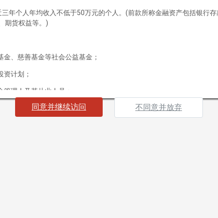
最近三年个人年均收入不低于50万元的个人。(前款所称金融资产包括银行
、期货权益等。)
基金、慈善基金等社会公益基金；
投资计划；
金管理人及其从业人员；
同意并继续访问
不同意并放弃
载资料，即表明您声明及保证您或您所代表的机构为“合格投资者”，并
果您不符合“合格投资者”标准或不同意下列条款及相关约束，请勿继续访
海南）有限公司（以下简称“本公司”）所有并发布的网站及其所载信息及
买入任何证券、基金或其他投资工具的邀请或要约。本网站所提供的资料
策。
及资料，毋须事前通知，本公司并不承诺实时更新本网站信息及资料。
版权、专利权、知识产权及其他产权均为本公司所有。本公司概不向浏览