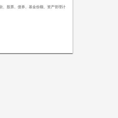
存款、股票、债券、基金份额、资产管理计
将遵守对您适用的司法区域的有关法律及法
问或使用本网站及其所载信息及资料。
资料。本网站所载信息及资料仅供参考，
并非投资建议或咨询意见，投资者不应依
该资料人士发出、转让或以任何方式转移