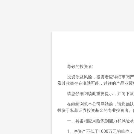
跳至正文
清溪泉私募基金管理（海南）有限公司
首页
尊敬的投资者:
公司概况
投资涉及风险，投资者应详细审阅产
及其收益存在涨跌可能，过往的产品业绩
公司简介
企业文化
请您仔细阅读此重要提示，并向下滚
投资理念
在继续浏览本公司网站前，请您确认
投资研究
投资于私募证券投资基金的专业投资者。
投资决策
一、具备相应风险识别能力和风险承
投资风控
产品中心
1、净资产不低于1000万元的单位；